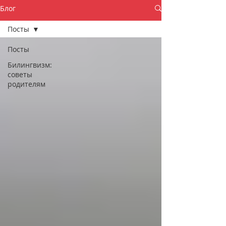
Блог
Посты
Посты
Билингвизм:
советы
родителям